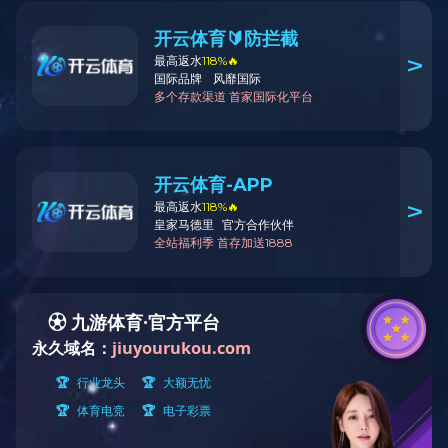
推荐产品
昆山中空华体会官方网页版_华
中空华体会官方网页版_华体会
体会(中国)结构
(中国)