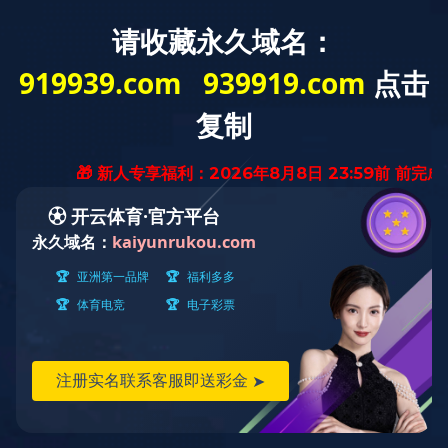
华体会官方网页版_华体会(中国)
关于我们
产品中心
华体会官方网页版_华体
新闻动态
会(中国)