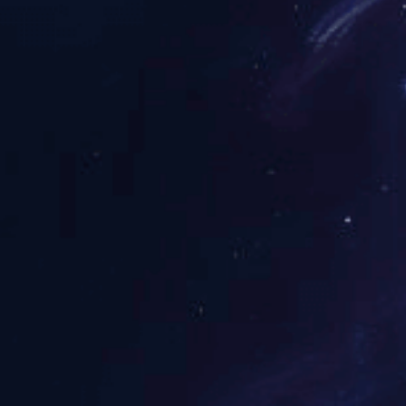
根据华
方网页
绢、夹
版_华
国)和
查看产
(中国
在使用
华体会
网页版
相关标签
上一篇：
下一篇：