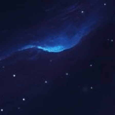
相关产品
中空华
口碑
相关新闻
Low-
中空华