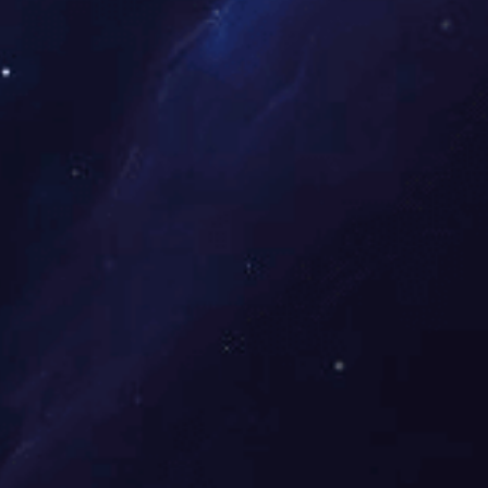
：
体会官方网页版_华体会(中国)
昆山中空华体会官方网页版_华体会(中
好的中空华体会官方网页版_华体会(中国)
中空华体会官方网页版_华体会
：
E华体会官方网页版_华体会(中国)
装昆山中空华
体会官方网页版_华体会(中国):解决建筑用窗遮阳性能
造成钢化中空