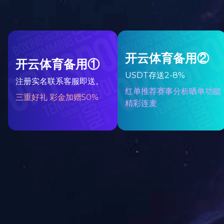
会(中国)哪个好
华体会官方网页版_华体会(中国)
详细介
华体会官方网页版_华体会(中国)
夹胶华
联系人：胡先生
介绍，
电 话：0512-55190318
防盗
0512-55190378
夹胶华
传 真：0512-55191108
体会官
手 机：13906268095
体会官
邮 箱：hyp@cyglass.cn
害和财
网
址：
www.optication.com
地 址：昆山市张浦镇慈城路278
因为无
号
华体会
被发现
抵御
通过使
几类，