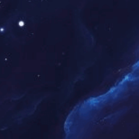
体会官方网页版_华体会(中国)夹胶中间膜的熔点不同，可分为：低温夹
版_华体会(中国)、
中空华体会官方网页版_华体会(中国)
。根据中间所夹
金属丝等众多种类。根据夹层间的粘接方法不同，可分为：混法夹层华体
体会(中国)、中空夹层华体会官方网页版_华体会(中国)。根据夹层的层
防弹华体会官方网页版_华体会(中国)。
品的外观质量，夹层华体会官方网页版_华体会(中国)不应有裂纹、脱胶
)的厚度；划伤和磨伤不应影响使用；中间层的气泡、杂质或其他可观察到的不透
过程中，应尽量避免外力冲击，尤其是钢化夹层华体会官方网页版_华体会
(中国)时注意不要划伤或擦伤、磨伤华体会官方网页版_华体会(中国)
_华体会(中国)夹胶在安装时应使用中性胶，严禁与酸性胶接触。
：
昆山中空华体会官方网页版_华体会(中国)
,
苏州钢化华体会官方网页版_华体会(中国)
,
昆山华体会官方网页版_华体会(中国)厂家
中空华体会官方网页版_华体会(中国)特点