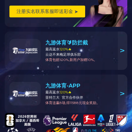
一、钢化华体会官
邮 箱：hyp@cyglass.cn
钢化华体会官方网
网
址：
www.optication.com
地 址：昆山市张浦镇慈城路278
页版_华体会(中
号
体会(中国)破坏
(中国)破碎时，
二、钢化华体会官
1、钢化华体会官
预应力华体会官方
网页版_华体会(
体会官方网页版_
相关标签：
昆山钢化华体
上一篇：
钢化华体会官方
下一篇：
昆山钢化华体会
相关产品：