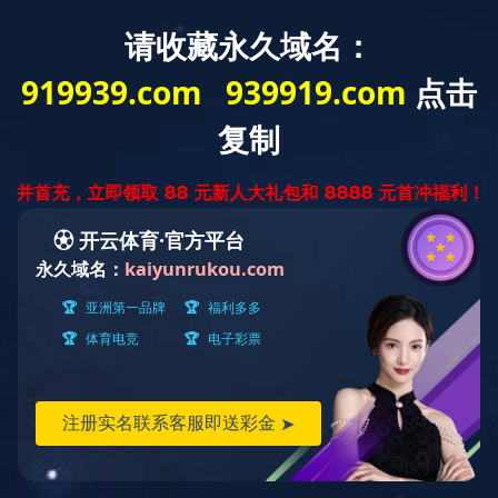
网站首页
走进华体会官方网页版_华体会(中国)
产品中心
点击咨询
在
钢化华体会官方网页版_华体会
合作案例
华体会官方网页版_华体会(中国)
线
产品中心
客
(中国)
夹胶华体会官方网页版_华体会
服
在线客服
(中国)
中空华体会官方网页版_华体会
(中国)
镀膜华体会官方网页版_华体会
(中国)
玻纤华体会官方网页版_华体会
(中国)
推荐新闻
为什么选择中空华体会官方网页版