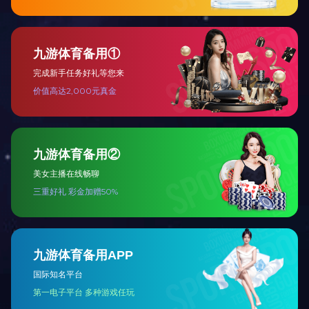
钢化华体会官方网
网页版_华体会(中
装昆山中空华体会官
地区产品
苏州优质钢化华体会
国)
无锡优质钢化华
会(中国)
四川优质钢
体会(中国)
常熟优质
网站首页
关于我们
产品中心