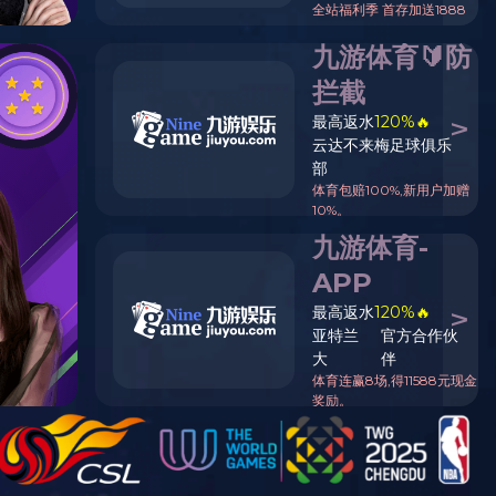
会(中国)