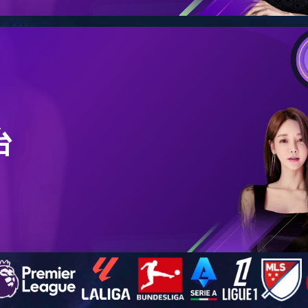
昆山钢化华体会官方网页版_华体