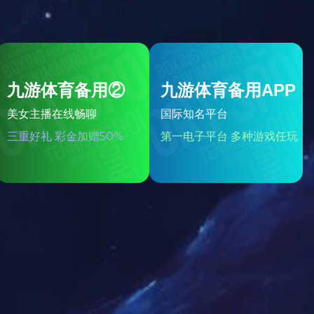
也不易伤人的华体会官方网页版_华体会(中国)。用于轿
国)，可以抵挡子弹或每小时100千米的飓风中所搀杂碎
重要的含义。
钢化华体会官方网页版_华体会(中国)
作为
围护结构及用作饰面材料等。为了便于大家的理解，下面哈
版_华体会(中国)的种类，一起来看看吧：
会(中国)。是将华体会官方网页版_华体会(中国)均匀加
(中国)。这种华体会官方网页版_华体会(中国)表面存
度和抗热震功能。根据其刚化程度和制品形状的不同，能够
方网页版_华体会(中国)破碎时形成无尖锐棱角的颗粒，
会(中国)间凝集一种通明的凝胶，遇高温时，分化而吸收
伸的华体会官方网页版_华体会(中国)。一般用于建筑群