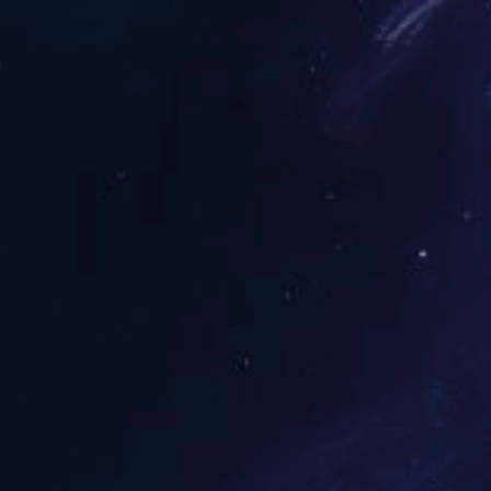
的防
三、夹
胶合材
碰击破
国)破
四、夹
页版_
延伸
五、防
等危害
相关标签
上一篇：
下一篇：
相关产品