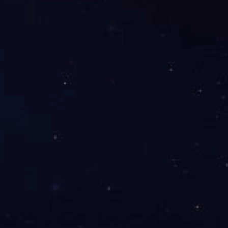
方网页版_华体会(中国)厂家 机房双层华体会官方
(中国)隔断拥有以下功能
网页版_华体会(中国):解决建筑用窗遮阳性能
体会(中国)
上海昆山钢化华体会官方网页版_华体会(中
版_华体会(中国)
浙江昆山钢化华体会官方网页版_华体
页版_华体会(中国)
太仓昆山钢化华体会官方网页版_华
在线留言
华体会官方网页版_华体