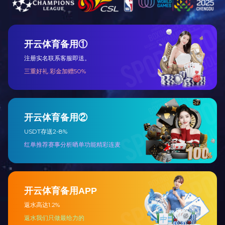
太仓口碑好的
太仓昆山中空华体
相关新闻：
Low-E华体会官
华体会官方网页版_