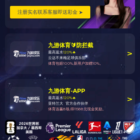
度，通常使用化学
邮 箱：hyp@cyglass.cn
先抵消表层应力，
网
址：
www.optication.com
地 址：昆山市张浦镇慈城路278
钢化华体会官方网
号
页版_华体会(中
华体会官方网页版
辨别出真正的钢化
1、钢化华体会官
体会官方网页版_
2、钢化华体会官
3、看出产品的
相关标签：
昆山钢化华体
上一篇：
太仓优质钢化华
下一篇：
没有了
相关产品：