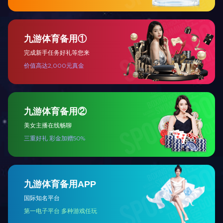
钢化华体会官方网页
钢化华体会官方网
网页版_华体会(中
夹胶华体会官方网页
地区产品
苏州昆山钢化华体会
体会(中国)价格
无
体会官方网页版_华
太仓昆山钢化华体会
网站首页
关于我们
产品中心