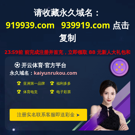
网站首页
走进华体会官方网页版_华体会(中国)
产品中心
点击咨询
在
钢化华体会官方网页版_华体会
合作案例
华体会官方网页版_华体会(中国)
线
产品中心
客
(中国)
夹胶华体会官方网页版_华体会
服
在线客服
(中国)
中空华体会官方网页版_华体会
(中国)
镀膜华体会官方网页版_华体会
(中国)
玻纤华体会官方网页版_华体会
(中国)
推荐新闻
为什么选择中空华体会官方网页版