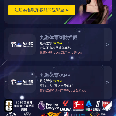
华体会官方网页版
邮 箱：hyp@cyglass.cn
原料及其应用：华
网
址：
www.optication.com
性脆，耐磨性较差
地 址：昆山市张浦镇慈城路278
会官方网页版_华
号
(1)拉伸强度高，
(2)弹性系数高，
(3)弹性限度内
(4)为无机纤维
(5)吸水性小。
(6)尺度安定性，
(7)加工性佳，
(8)透明可透过光
(9)与树脂接着性
(10)价格便宜。
(11)不易燃烧，
相关标签：
苏州钢化华体
上一篇：
太仓优质玻纤华
下一篇：
太仓玻纤华体会