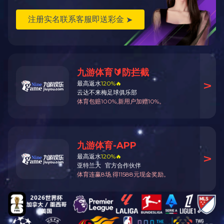
可依使得该类结构
邮 箱：hyp@cyglass.cn
钢化华体会官方网
网
址：
www.optication.com
为研究开孔钢化华
地 址：昆山市张浦镇慈城路278
墙结构中常用的点
号
件下的负载试验研
页版_华体会(中
试验装置与加载
火灾试验所用设备
室内部平面尺寸为1
(中国)棉。该试
1.2试验时火源
若不加以控制,在短
验采用参照ISO 
会官方网页版_华体
300±20)℃内
国)爆裂破坏。图
华体会官方网页版
相关标签：
昆山华体会官
上一篇：
无锡玻纤华体会