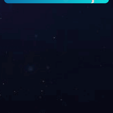
网站首页
关于我们
产品中心
联系人：胡先生
手 机：13906268095
网 址：www.optication.com
地 址：昆山市张浦镇慈城路278号